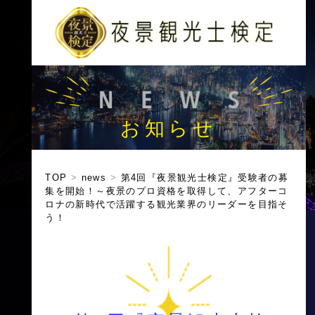
お知らせ
TOP
>
news
>
第4回『夜景観光士検定』受験者の募
集を開始！～夜景のプロ資格を取得して、アフターコ
ロナの新時代で活躍する観光業界のリーダーを目指そ
う！