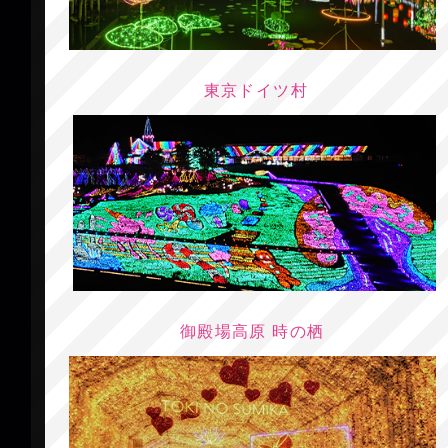
東京ドイツ村
御殿場高原 時の栖